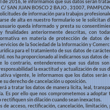
l de 2016, le informamos que sus datos serán t
to en C/ SAN JUAN BOSCO 2 BAJO , 31007, PAMPLON
olicitudes de información para trabajos profesional
se de alta en nuestro formulario se le solicitan d
l usuario queda informado y presta su consentimien
 finalidades anteriormente descritas, con todas
ormativa en materia de protección de datos de 
Servicios de la Sociedad de la Información y Comerc
rídica para el tratamiento de sus datos de carácte
d. nos ha proporcionado al indicarnos sus datos de 
 lo contrario, entenderemos que sus datos son
esponsabilidad la exactitud y actualización de sus d
ativa vigente, le informamos que los datos serán
e su derecho de cancelación u oposición.
rá a tratar los datos de manera lícita, leal, trans
ada. Es por ello que nos comprometemos a adoptar 
 rectifiquen sin dilación cuando sean inexactos.
 de acceso, rectificación, cancelación, limitación,