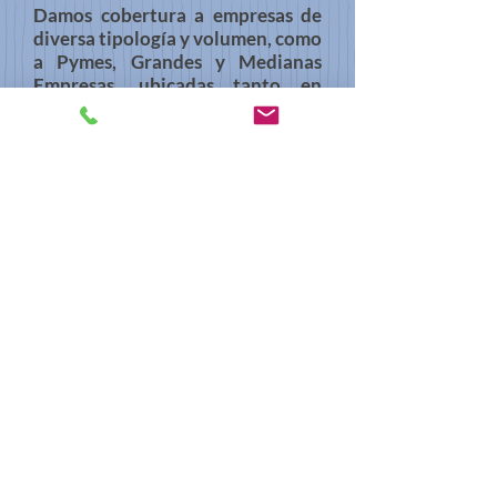
Damos cobertura a empresas de
diversa tipología y volumen, como
a Pymes, Grandes y Medianas
Empresas, ubicadas tanto en
Navarra y País Vasco como otras
del ámbito Nacional, así como a
empresas comunitarias de la CEE.
También a profesionales y en
general a personas físicas que
requieran el asesoramiento en
operaciones diversas, como
donaciones, herencias,
transmisiones, patrimonio,
viviendas, inmuebles, valores
mobiliarios etc.
La profesionalidad y la calidad en
el trabajo realizado, es el objetivo
de nuestras actuaciones.
VOLVER ARRIBA